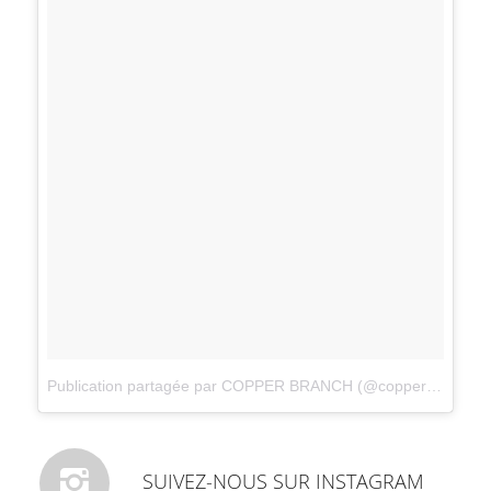
Publication partagée par COPPER BRANCH (@copperbranch)
s
SUIVEZ-NOUS SUR INSTAGRAM