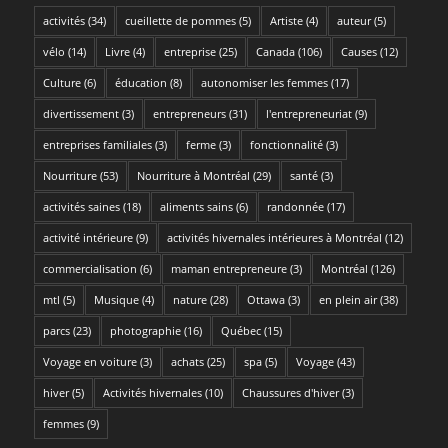
activités
(34)
cueillette de pommes
(5)
Artiste
(4)
auteur
(5)
vélo
(14)
Livre
(4)
entreprise
(25)
Canada
(106)
Causes
(12)
Culture
(6)
éducation
(8)
autonomiser les femmes
(17)
divertissement
(3)
entrepreneurs
(31)
l'entrepreneuriat
(9)
entreprises familiales
(3)
ferme
(3)
fonctionnalité
(3)
Nourriture
(53)
Nourriture à Montréal
(29)
santé
(3)
activités saines
(18)
aliments sains
(6)
randonnée
(17)
activité intérieure
(9)
activités hivernales intérieures à Montréal
(12)
commercialisation
(6)
maman entrepreneure
(3)
Montréal
(126)
mtl
(5)
Musique
(4)
nature
(28)
Ottawa
(3)
en plein air
(38)
parcs
(23)
photographie
(16)
Québec
(15)
Voyage en voiture
(3)
achats
(25)
spa
(5)
Voyage
(43)
hiver
(5)
Activités hivernales
(10)
Chaussures d'hiver
(3)
femmes
(9)