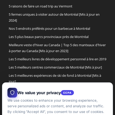
5 raisons de faire un road trip au Vermont
5 fermes uniques à visiter autour de Montréal [Mis à jour en
2024]
Nos 5 endroits préférés pour un barbecue à Montréal
Les 5 plus beaux parcs provinciaux près de Montréal
Meilleure veste d'hiver au Canada | Top 5 des manteaux d'hiver
à porter au Canada [Mis à jour en 2023]
Les 5 meilleurs livres de développement personnel à lire en 2019
Les 5 meilleurs centres commerciaux de Montréal [Mis à jour]
Les 5 meilleures expériences de ski de fond à Montréal [Mis à
jour]
Les 5 meilleures bottes d'hiver pour femmes de 2017
We value your privacy
CCPA
Les 5 meilleures bottes d'hiver pour hommes au Canada [Mise à
We use cookies to enhance your browsing experience,
jour]
serve personalized ads or content, and analyze our traffic.
By clicking "Accept All", you consent to our use of cookies.
Les 5 meilleures expériences de cabane à sucre dans la région