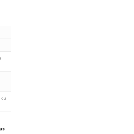
e
e ou
us