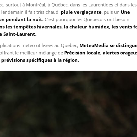
 surtout à Montréal, à Québec, dans les Laurentides et dans les
e lendemain il fait très chaud.
pluie verglaçante
, puis un
Une
on pendant la nuit.
C’est pourquoi les Québécois ont besoin
s les tempêtes hivernales, la chaleur humidex, les vents f
ve Saint-Laurent.
pplications météo utilisées au Québec,
MétéoMédia se distingu
 offrant le meilleur mélange de
Précision locale, alertes orageu
 prévisions spécifiques à la région.