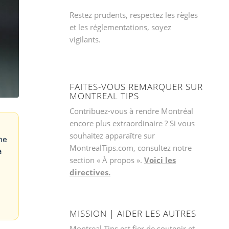
Restez prudents, respectez les règles
et les réglementations, soyez
vigilants.
FAITES-VOUS REMARQUER SUR
MONTREAL TIPS
Contribuez-vous à rendre Montréal
encore plus extraordinaire ? Si vous
souhaitez apparaître sur
ne
MontrealTips.com, consultez notre
a
section « À propos ».
Voici les
directives.
MISSION | AIDER LES AUTRES
Montreal Tips est fier de soutenir et