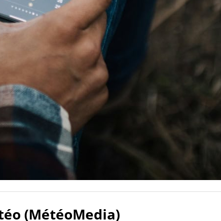
téo (MétéoMedia)