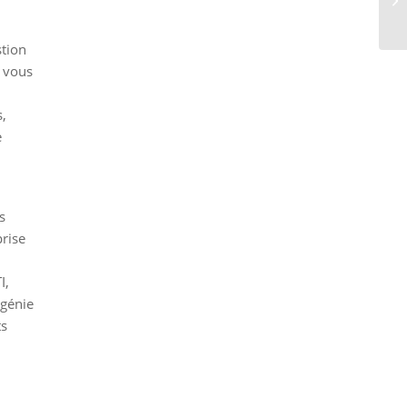
stion
, vous
,
e
s
prise
I,
 génie
ts