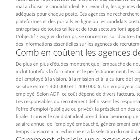
mal à choisir le candidat idéal. En revanche, les agences 
adéquats pour chaque poste. Ces agences ne recherchent g
plateformes et des portails en ligne où les candidats post
entreprises de toutes tailles et de tous secteurs font appe
L'objectif ? Gagner du temps, se concentrer sur d'autres tâc
des informations essentielles sur les agences de recruteme
Combien coûtent les agences d
De plus en plus d'études montrent que l'embauche de nou
inclut toutefois la formation et le perfectionnement, les c
de l'employé à la vision, à la mission et à la culture de l'o
se situe entre 1 400 000 et 1 400 000 $. Un employeur c
employé. Selon ADP, ce coût dépend de divers facteurs, tels
Les responsables du recrutement définissent les responsab
l'offre d'emploi (publique ou privée), la présélection des ca
finale. Trouver le candidat idéal prend donc beaucoup d
salaire annuel de l'employé embauché, généralement entre
temps consacré à la recherche et à la sélection du candidat 
Comment choisir une agence de