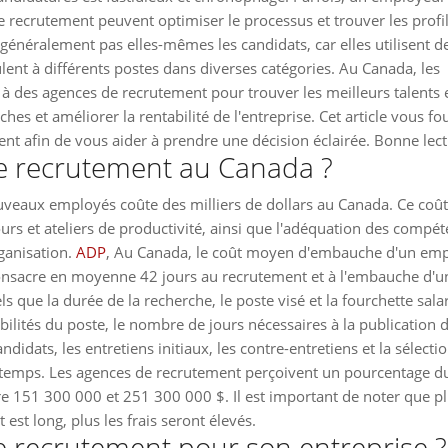
de recrutement peuvent optimiser le processus et trouver les profi
énéralement pas elles-mêmes les candidats, car elles utilisent d
ulent à différents postes dans diverses catégories. Au Canada, les
l à des agences de recrutement pour trouver les meilleurs talents e
hes et améliorer la rentabilité de l'entreprise. Cet article vous fo
nt afin de vous aider à prendre une décision éclairée. Bonne lect
e recrutement au Canada ?
veaux employés coûte des milliers de dollars au Canada. Ce coût
ours et ateliers de productivité, ainsi que l'adéquation des compé
rganisation.
ADP
, Au Canada, le coût moyen d'embauche d'un em
onsacre en moyenne 42 jours au recrutement et à l'embauche d'u
 que la durée de la recherche, le poste visé et la fourchette salar
ilités du poste, le nombre de jours nécessaires à la publication 
ndidats, les entretiens initiaux, les contre-entretiens et la sélecti
e temps. Les agences de recrutement perçoivent un pourcentage d
 151 300 000 et 251 300 000 $. Il est important de noter que pl
est long, plus les frais seront élevés.
 recrutement pour son entreprise ?