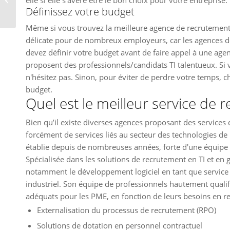
elle si elle s'avère être le bon choix pour votre entreprise.
Définissez votre budget
Québec
Même si vous trouvez la meilleure agence de recrutement, l
délicate pour de nombreux employeurs, car les agences d
devez définir votre budget avant de faire appel à une agen
proposent des professionnels/candidats TI talentueux. S
n'hésitez pas. Sinon, pour éviter de perdre votre temps, 
budget.
Quel est le meilleur service de 
Bien qu’il existe diverses agences proposant des services
forcément de services liés au secteur des technologies de 
établie depuis de nombreuses années, forte d'une équipe 
Spécialisée dans les solutions de recrutement en TI et en g
notamment le développement logiciel en tant que service (D
industriel. Son équipe de professionnels hautement qualif
adéquats pour les PME, en fonction de leurs besoins en re
Externalisation du processus de recrutement (RPO)
Solutions de dotation en personnel contractuel