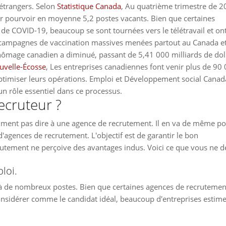
 étrangers. Selon
Statistique Canada
, Au quatrième trimestre de 2
r pourvoir en moyenne 5,2 postes vacants. Bien que certaines
de COVID-19, beaucoup se sont tournées vers le télétravail et on
 campagnes de vaccination massives menées partout au Canada et
chômage canadien a diminué, passant de 5,41 000 milliards de dol
uvelle-Écosse
, Les entreprises canadiennes font venir plus de 90
’optimiser leurs opérations. Emploi et Développement social Canad
un rôle essentiel dans ce processus.
recruteur ?
olument pas dire à une agence de recrutement. Il en va de même p
d'agences de recrutement. L'objectif est de garantir le bon
rutement ne perçoive des avantages indus. Voici ce que vous ne d
loi.
 à de nombreux postes. Bien que certaines agences de recrutemen
nsidérer comme le candidat idéal, beaucoup d'entreprises estim