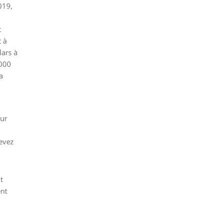
019,
t
 à
lars à
 000
a
our
evez
t
ent