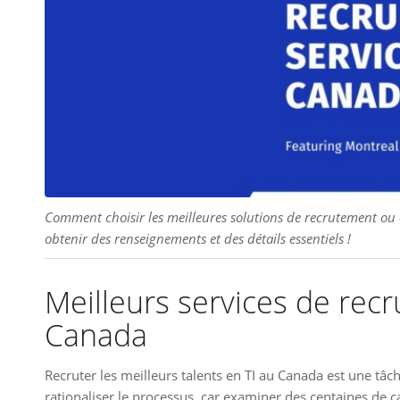
Comment choisir les meilleures solutions de recrutement ou
obtenir des renseignements et des détails essentiels !
Meilleurs services de rec
Canada
Recruter les meilleurs talents en TI au Canada est une t
rationaliser le processus, car examiner des centaines de 