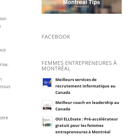
tion
s
FACEBOOK
ous
FEMMES ENTREPRENEURES À
rise.
MONTRÉAL
n
Meilleurs services de
recrutement informatique au
essus
Canada
Meilleur coach en leadership au
Canada
otre
OUI ELLEvate : Pré-accélérateur
gratuit pour les femmes
entrepreneures à Montréal