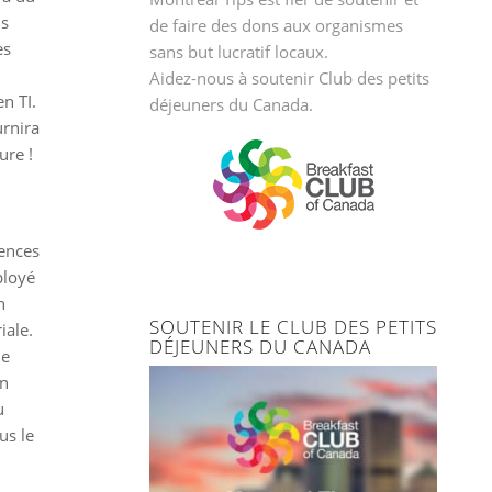
ls
de faire des dons aux organismes
es
sans but lucratif locaux.
Aidez-nous à soutenir
Club des petits
n TI.
déjeuners du Canada.
urnira
ure !
tences
ployé
n
SOUTENIR LE CLUB DES PETITS
iale.
DÉJEUNERS DU CANADA
de
on
u
us le