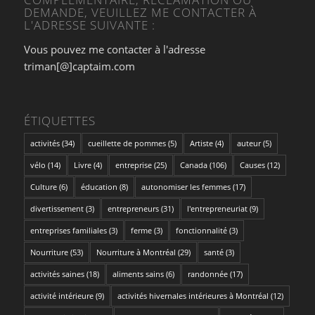
DEMANDE, VEUILLEZ ME CONTACTER À
L'ADRESSE SUIVANTE :
Vous pouvez me contacter à l'adresse
triman[@]captaim.com
ÉTIQUETTES
activités
(34)
cueillette de pommes
(5)
Artiste
(4)
auteur
(5)
vélo
(14)
Livre
(4)
entreprise
(25)
Canada
(106)
Causes
(12)
Culture
(6)
éducation
(8)
autonomiser les femmes
(17)
divertissement
(3)
entrepreneurs
(31)
l'entrepreneuriat
(9)
entreprises familiales
(3)
ferme
(3)
fonctionnalité
(3)
Nourriture
(53)
Nourriture à Montréal
(29)
santé
(3)
activités saines
(18)
aliments sains
(6)
randonnée
(17)
activité intérieure
(9)
activités hivernales intérieures à Montréal
(12)