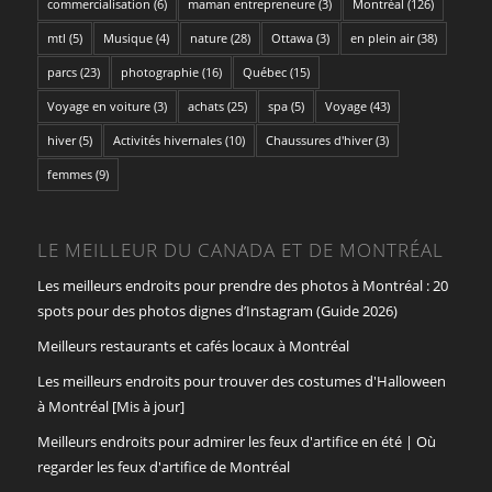
commercialisation
(6)
maman entrepreneure
(3)
Montréal
(126)
mtl
(5)
Musique
(4)
nature
(28)
Ottawa
(3)
en plein air
(38)
parcs
(23)
photographie
(16)
Québec
(15)
Voyage en voiture
(3)
achats
(25)
spa
(5)
Voyage
(43)
hiver
(5)
Activités hivernales
(10)
Chaussures d'hiver
(3)
femmes
(9)
LE MEILLEUR DU CANADA ET DE MONTRÉAL
Les meilleurs endroits pour prendre des photos à Montréal : 20
spots pour des photos dignes d’Instagram (Guide 2026)
Meilleurs restaurants et cafés locaux à Montréal
Les meilleurs endroits pour trouver des costumes d'Halloween
à Montréal [Mis à jour]
Meilleurs endroits pour admirer les feux d'artifice en été | Où
regarder les feux d'artifice de Montréal