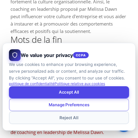
fortement la culture organisationnelle. Ainsi, le
coaching en leadership proposé par Melissa Dawn
peut influencer votre culture d'entreprise et vous aider
à instaurer et à promouvoir des comportements
efficaces et positifs qui la soutiennent.
Mots de la fin
Melissa Dawn est l'une des meilleures coachs en
We value your privacy
CCPA
leadership au Canada, une auteure reconnue et une
We use cookies to enhance your browsing experience,
mentore d'affaires certifiée, détentrice de nombreuses
serve personalized ads or content, and analyze our traffic.
certifications nationales et internationales. Elle a aidé
By clicking "Accept All", you consent to our use of cookies.
des centaines de personnes à optimiser leurs objectifs
politique de confidentialité
Politique relative aux cookies
de leadership. Grâce à son expertise, ses
Accept All
connaissances et son expérience exceptionnelles, elles
dirigent des entreprises prospères et plus rentables. Si
Manage Preferences
vous souhaitez devenir un meilleur leader et améliorer
tous les aspects de votre vie personnelle et
Reject All
professionnelle, nous vous la recommandons.
Services
de coaching en leadership de Melissa Dawn.