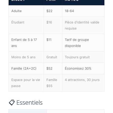
Adulte
$22
18-64
Étudiant
$16
Pièce d'identité valide
requise
Enfant de 5 à 17
$11
Tarif de groupe
ans
disponible
Moins de 5 ans
Gratuit
Toujours gratuit
Famille (2A+2C)
$52
Économisez 30%
Espace pour la vie
Famille
4 attractions, 30 jours
passe
$55
📋 Essentiels