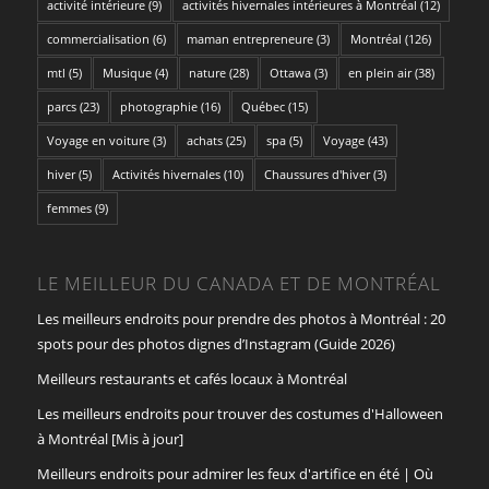
activité intérieure
(9)
activités hivernales intérieures à Montréal
(12)
commercialisation
(6)
maman entrepreneure
(3)
Montréal
(126)
mtl
(5)
Musique
(4)
nature
(28)
Ottawa
(3)
en plein air
(38)
parcs
(23)
photographie
(16)
Québec
(15)
Voyage en voiture
(3)
achats
(25)
spa
(5)
Voyage
(43)
hiver
(5)
Activités hivernales
(10)
Chaussures d'hiver
(3)
femmes
(9)
LE MEILLEUR DU CANADA ET DE MONTRÉAL
Les meilleurs endroits pour prendre des photos à Montréal : 20
spots pour des photos dignes d’Instagram (Guide 2026)
Meilleurs restaurants et cafés locaux à Montréal
Les meilleurs endroits pour trouver des costumes d'Halloween
à Montréal [Mis à jour]
Meilleurs endroits pour admirer les feux d'artifice en été | Où