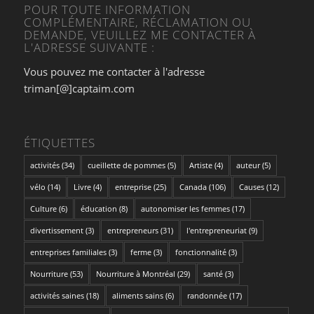
POUR TOUTE INFORMATION
COMPLÉMENTAIRE, RÉCLAMATION OU
DEMANDE, VEUILLEZ ME CONTACTER À
L'ADRESSE SUIVANTE :
Vous pouvez me contacter à l'adresse
triman[@]captaim.com
ÉTIQUETTES
activités
(34)
cueillette de pommes
(5)
Artiste
(4)
auteur
(5)
vélo
(14)
Livre
(4)
entreprise
(25)
Canada
(106)
Causes
(12)
Culture
(6)
éducation
(8)
autonomiser les femmes
(17)
divertissement
(3)
entrepreneurs
(31)
l'entrepreneuriat
(9)
entreprises familiales
(3)
ferme
(3)
fonctionnalité
(3)
Nourriture
(53)
Nourriture à Montréal
(29)
santé
(3)
activités saines
(18)
aliments sains
(6)
randonnée
(17)