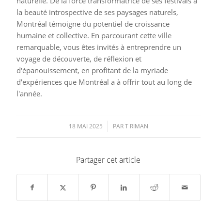
naturelle. De la force transformatrice de ses festivals à
la beauté introspective de ses paysages naturels,
Montréal témoigne du potentiel de croissance
humaine et collective. En parcourant cette ville
remarquable, vous êtes invités à entreprendre un
voyage de découverte, de réflexion et
d'épanouissement, en profitant de la myriade
d'expériences que Montréal a à offrir tout au long de
l'année.
18 MAI 2025
/
PAR
T RIMAN
Partager cet article