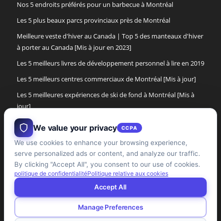
Nos 5 endroits préférés pour un barbecue à Montréal
Les 5 plus beaux parcs provinciaux près de Montréal
Meilleure veste d'hiver au Canada | Top 5 des manteaux d'hiver
à porter au Canada [Mis à jour en 2023]
Les 5 meilleurs livres de développement personnel à lire en 2019
Les 5 meilleurs centres commerciaux de Montréal [Mis à jour]
Les 5 meilleures expériences de ski de fond à Montréal [Mis à
jour]
Les 5 meilleures bottes d'hiver pour femmes de 2017
We value your privacy
CCPA
Les 5 meilleures bottes d'hiver pour hommes au Canada [Mise à
We use cookies to enhance your browsing experience,
jour]
serve personalized ads or content, and analyze our traffic.
By clicking "Accept All", you consent to our use of cookies.
Les 5 meilleures expériences de cabane à sucre dans la région
politique de confidentialité
Politique relative aux cookies
de Montréal [mise à jour]
Accept All
Manage Preferences