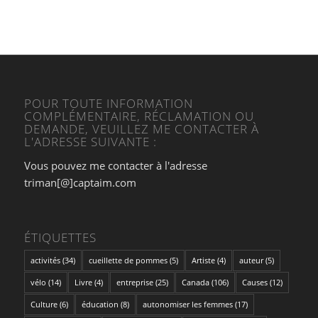
POUR TOUTE INFORMATION
COMPLÉMENTAIRE, RÉCLAMATION OU
DEMANDE, VEUILLEZ ME CONTACTER À
L'ADRESSE SUIVANTE :
Vous pouvez me contacter à l'adresse
triman[@]captaim.com
ÉTIQUETTES
activités
(34)
cueillette de pommes
(5)
Artiste
(4)
auteur
(5)
vélo
(14)
Livre
(4)
entreprise
(25)
Canada
(106)
Causes
(12)
Culture
(6)
éducation
(8)
autonomiser les femmes
(17)