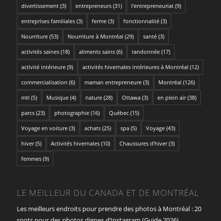
divertissement
(3)
entrepreneurs
(31)
l'entrepreneuriat
(9)
entreprises familiales
(3)
ferme
(3)
fonctionnalité
(3)
Nourriture
(53)
Nourriture à Montréal
(29)
santé
(3)
activités saines
(18)
aliments sains
(6)
randonnée
(17)
activité intérieure
(9)
activités hivernales intérieures à Montréal
(12)
commercialisation
(6)
maman entrepreneure
(3)
Montréal
(126)
mtl
(5)
Musique
(4)
nature
(28)
Ottawa
(3)
en plein air
(38)
parcs
(23)
photographie
(16)
Québec
(15)
Voyage en voiture
(3)
achats
(25)
spa
(5)
Voyage
(43)
hiver
(5)
Activités hivernales
(10)
Chaussures d'hiver
(3)
femmes
(9)
LE MEILLEUR DU CANADA ET DE MONTRÉAL
Les meilleurs endroits pour prendre des photos à Montréal : 20
spots pour des photos dignes d’Instagram (Guide 2026)