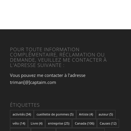
POUR TOUTE INFORMATION
COMPLÉMENTAIRE, RÉCLAMATION OU
DEMANDE, VEUILLEZ ME CONTACTER À
L'ADRESSE SUIVANTE :
Vous pouvez me contacter à l'adresse
triman[@]captaim.com
ÉTIQUETTES
activités
(34)
cueillette de pommes
(5)
Artiste
(4)
auteur
(5)
vélo
(14)
Livre
(4)
entreprise
(25)
Canada
(106)
Causes
(12)