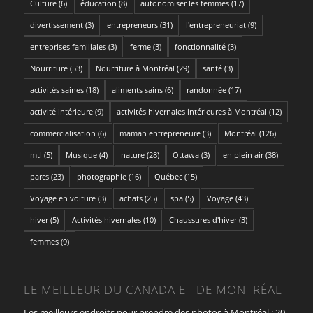
Culture
(6)
éducation
(8)
autonomiser les femmes
(17)
divertissement
(3)
entrepreneurs
(31)
l'entrepreneuriat
(9)
entreprises familiales
(3)
ferme
(3)
fonctionnalité
(3)
Nourriture
(53)
Nourriture à Montréal
(29)
santé
(3)
activités saines
(18)
aliments sains
(6)
randonnée
(17)
activité intérieure
(9)
activités hivernales intérieures à Montréal
(12)
commercialisation
(6)
maman entrepreneure
(3)
Montréal
(126)
mtl
(5)
Musique
(4)
nature
(28)
Ottawa
(3)
en plein air
(38)
parcs
(23)
photographie
(16)
Québec
(15)
Voyage en voiture
(3)
achats
(25)
spa
(5)
Voyage
(43)
hiver
(5)
Activités hivernales
(10)
Chaussures d'hiver
(3)
femmes
(9)
LE MEILLEUR DU CANADA ET DE MONTRÉAL
Les meilleurs endroits pour prendre des photos à Montréal : 20