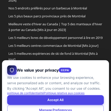
2024]
Nos 5 endroits préférés pour un barbecue à Montréal
Les 5 plus beaux parcs provinciaux près de Montréal
Meilleure veste d'hiver au Canada | Top 5 des manteaux d'hiver
à porter au Canada [Mis à jour en 2023]
Les 5 meilleurs livres de développement personnel à lire en 2019
Les 5 meilleurs centres commerciaux de Montréal [Mis à jour]
Les 5 meilleures expériences de ski de fond à Montréal [Mis à
jour]
Les 5 meilleures bottes d'hiver pour femmes de 2017
We value your privacy
CCPA
Les 5 meilleures bottes d'hiver pour hommes au Canada [Mise à
We use cookies to enhance your browsing experience,
jour]
serve personalized ads or content, and analyze our traffic.
Les 5 meilleures expériences de cabane à sucre dans la région
By clicking "Accept All", you consent to our use of cookies.
politique de confidentialité
Politique relative aux cookies
de Montréal [mise à jour]
Accept All
Manage Preferences