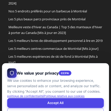
2024]
Nos 5 endroits préférés pour un barbecue à Montréal
Les 5 plus beaux parcs provinciaux près de Montréal
Meilleure veste d'hiver au Canada | Top 5 des manteaux d'hiver
à porter au Canada [Mis à jour en 2023]
Les 5 meilleurs livres de développement personnel à lire en 2019
Les 5 meilleurs centres commerciaux de Montréal [Mis à jour]
Les 5 meilleures expériences de ski de fond à Montréal [Mis à
jour]
Les 5 meilleures bottes d'hiver pour femmes de 2017
We value your privacy
CCPA
Les 5 meilleures bottes d'hiver pour hommes au Canada [Mise à
We use cookies to enhance your browsing experience,
jour]
serve personalized ads or content, and analyze our traffic.
By clicking "Accept All", you consent to our use of cookies.
Les 5 meilleures expériences de cabane à sucre dans la région
politique de confidentialité
Politique relative aux cookies
de Montréal [mise à jour]
Accept All