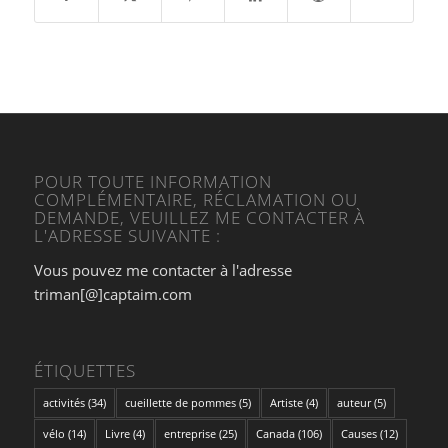
POUR TOUTE INFORMATION
COMPLÉMENTAIRE, RÉCLAMATION OU
DEMANDE, VEUILLEZ ME CONTACTER À
L'ADRESSE SUIVANTE :
Vous pouvez me contacter à l'adresse
triman[@]captaim.com
ÉTIQUETTES
activités
(34)
cueillette de pommes
(5)
Artiste
(4)
auteur
(5)
vélo
(14)
Livre
(4)
entreprise
(25)
Canada
(106)
Causes
(12)