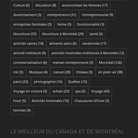
Culture
(6)
éducation
(8)
autonomiser les femmes
(17)
divertissement
(3)
entrepreneurs
(31)
l'entrepreneuriat
(9)
entreprises familiales
(3)
ferme
(3)
fonctionnalité
(3)
Nourriture
(53)
Nourriture à Montréal
(29)
santé
(3)
activités saines
(18)
aliments sains
(6)
randonnée
(17)
activité intérieure
(9)
activités hivernales intérieures à Montréal
(12)
commercialisation
(6)
maman entrepreneure
(3)
Montréal
(126)
mtl
(5)
Musique
(4)
nature
(28)
Ottawa
(3)
en plein air
(38)
parcs
(23)
photographie
(16)
Québec
(15)
Voyage en voiture
(3)
achats
(25)
spa
(5)
Voyage
(43)
hiver
(5)
Activités hivernales
(10)
Chaussures d'hiver
(3)
femmes
(9)
LE MEILLEUR DU CANADA ET DE MONTRÉAL