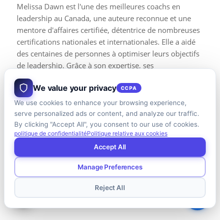
Melissa Dawn est l'une des meilleures coachs en
leadership au Canada, une auteure reconnue et une
mentore d'affaires certifiée, détentrice de nombreuses
certifications nationales et internationales. Elle a aidé
des centaines de personnes à optimiser leurs objectifs
de leadership. Grâce à son expertise, ses
connaissances et son expérience exceptionnelles, elles
We value your privacy
dirigent des entreprises prospères et plus rentables. Si
CCPA
vous souhaitez devenir un meilleur leader et améliorer
We use cookies to enhance your browsing experience,
tous les aspects de votre vie personnelle et
serve personalized ads or content, and analyze our traffic.
professionnelle, nous vous la recommandons.
Services
By clicking "Accept All", you consent to our use of cookies.
politique de confidentialité
Politique relative aux cookies
de coaching en leadership de Melissa Dawn.
Accept All
Manage Preferences
Article basé sur une opinion personnelle, une
expérience et des recherches.
Reject All
Photos provenant d'Unsplash et de Canva.