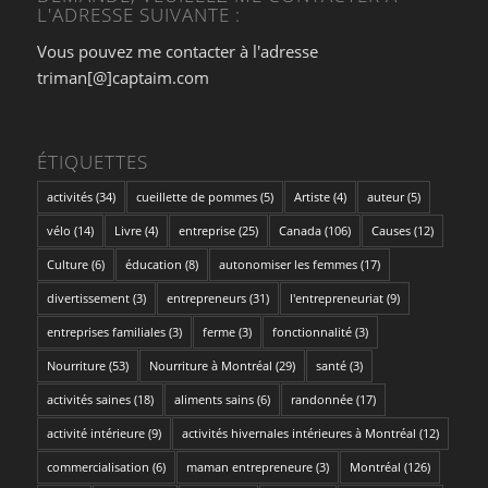
L'ADRESSE SUIVANTE :
Vous pouvez me contacter à l'adresse
triman[@]captaim.com
ÉTIQUETTES
activités
(34)
cueillette de pommes
(5)
Artiste
(4)
auteur
(5)
vélo
(14)
Livre
(4)
entreprise
(25)
Canada
(106)
Causes
(12)
Culture
(6)
éducation
(8)
autonomiser les femmes
(17)
divertissement
(3)
entrepreneurs
(31)
l'entrepreneuriat
(9)
entreprises familiales
(3)
ferme
(3)
fonctionnalité
(3)
Nourriture
(53)
Nourriture à Montréal
(29)
santé
(3)
activités saines
(18)
aliments sains
(6)
randonnée
(17)
activité intérieure
(9)
activités hivernales intérieures à Montréal
(12)
commercialisation
(6)
maman entrepreneure
(3)
Montréal
(126)