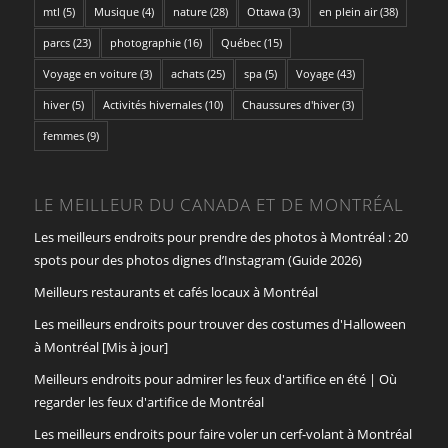
mtl
(5)
Musique
(4)
nature
(28)
Ottawa
(3)
en plein air
(38)
parcs
(23)
photographie
(16)
Québec
(15)
Voyage en voiture
(3)
achats
(25)
spa
(5)
Voyage
(43)
hiver
(5)
Activités hivernales
(10)
Chaussures d'hiver
(3)
femmes
(9)
LE MEILLEUR DU CANADA ET DE MONTRÉAL
Les meilleurs endroits pour prendre des photos à Montréal : 20
spots pour des photos dignes d’Instagram (Guide 2026)
Meilleurs restaurants et cafés locaux à Montréal
Les meilleurs endroits pour trouver des costumes d'Halloween
à Montréal [Mis à jour]
Meilleurs endroits pour admirer les feux d'artifice en été | Où
regarder les feux d'artifice de Montréal
Les meilleurs endroits pour faire voler un cerf-volant à Montréal