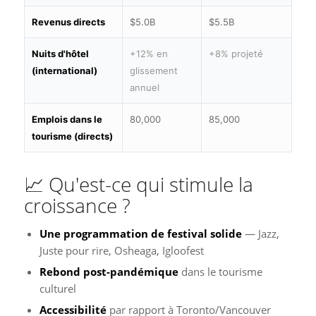
Revenus directs
$5.0B
$5.5B
Nuits d'hôtel
+12% en
+8% projeté
(international)
glissement
annuel
Emplois dans le
80,000
85,000
tourisme (directs)
📈 Qu'est-ce qui stimule la
croissance ?
Une programmation de festival solide
— Jazz,
Juste pour rire, Osheaga, Igloofest
Rebond post-pandémique
dans le tourisme
culturel
Accessibilité
par rapport à Toronto/Vancouver