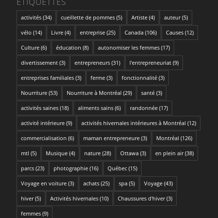
ÉTIQUETTES
activités
(34)
cueillette de pommes
(5)
Artiste
(4)
auteur
(5)
vélo
(14)
Livre
(4)
entreprise
(25)
Canada
(106)
Causes
(12)
Culture
(6)
éducation
(8)
autonomiser les femmes
(17)
divertissement
(3)
entrepreneurs
(31)
l'entrepreneuriat
(9)
entreprises familiales
(3)
ferme
(3)
fonctionnalité
(3)
Nourriture
(53)
Nourriture à Montréal
(29)
santé
(3)
activités saines
(18)
aliments sains
(6)
randonnée
(17)
activité intérieure
(9)
activités hivernales intérieures à Montréal
(12)
commercialisation
(6)
maman entrepreneure
(3)
Montréal
(126)
mtl
(5)
Musique
(4)
nature
(28)
Ottawa
(3)
en plein air
(38)
parcs
(23)
photographie
(16)
Québec
(15)
Voyage en voiture
(3)
achats
(25)
spa
(5)
Voyage
(43)
hiver
(5)
Activités hivernales
(10)
Chaussures d'hiver
(3)
femmes
(9)