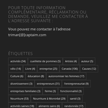
POUR TOUTE INFORMATION
COMPLÉMENTAIRE, RÉCLAMATION OU
DEMANDE, VEUILLEZ ME CONTACTER À
L'ADRESSE SUIVANTE :
Vous pouvez me contacter à l'adresse
triman[@]captaim.com
ÉTIQUETTES
activités
(34)
cueillette de pommes
(5)
Artiste
(4)
auteur
(5)
vélo
(14)
Livre
(4)
entreprise
(25)
Canada
(106)
Causes
(12)
Culture
(6)
éducation
(8)
autonomiser les femmes
(17)
divertissement
(3)
entrepreneurs
(31)
l'entrepreneuriat
(9)
entreprises familiales
(3)
ferme
(3)
fonctionnalité
(3)
Nourriture
(53)
Nourriture à Montréal
(29)
santé
(3)
activités saines
(18)
aliments sains
(6)
randonnée
(17)