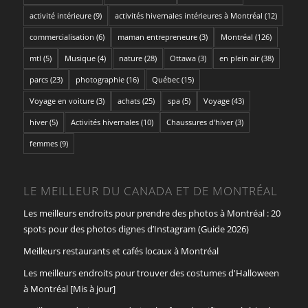
activité intérieure
(9)
activités hivernales intérieures à Montréal
(12)
commercialisation
(6)
maman entrepreneure
(3)
Montréal
(126)
mtl
(5)
Musique
(4)
nature
(28)
Ottawa
(3)
en plein air
(38)
parcs
(23)
photographie
(16)
Québec
(15)
Voyage en voiture
(3)
achats
(25)
spa
(5)
Voyage
(43)
hiver
(5)
Activités hivernales
(10)
Chaussures d'hiver
(3)
femmes
(9)
LE MEILLEUR DU CANADA ET DE MONTRÉAL
Les meilleurs endroits pour prendre des photos à Montréal : 20
spots pour des photos dignes d’Instagram (Guide 2026)
Meilleurs restaurants et cafés locaux à Montréal
Les meilleurs endroits pour trouver des costumes d'Halloween
à Montréal [Mis à jour]