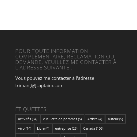
POUR TOUTE INFORMATION
COMPLÉMENTAIRE, RÉCLAMATION OU
DEMANDE, VEUILLEZ ME CONTACTER À
L'ADRESSE SUIVANTE :
Vous pouvez me contacter à l'adresse
triman[@]captaim.com
ÉTIQUETTES
activités
(34)
cueillette de pommes
(5)
Artiste
(4)
auteur
(5)
vélo
(14)
Livre
(4)
entreprise
(25)
Canada
(106)