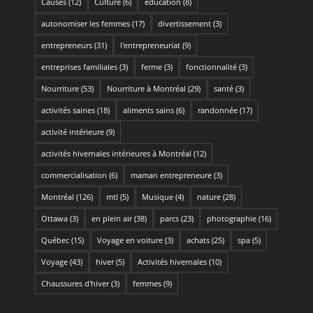
Causes
(12)
Culture
(6)
éducation
(8)
autonomiser les femmes
(17)
divertissement
(3)
entrepreneurs
(31)
l'entrepreneuriat
(9)
entreprises familiales
(3)
ferme
(3)
fonctionnalité
(3)
Nourriture
(53)
Nourriture à Montréal
(29)
santé
(3)
activités saines
(18)
aliments sains
(6)
randonnée
(17)
activité intérieure
(9)
activités hivernales intérieures à Montréal
(12)
commercialisation
(6)
maman entrepreneure
(3)
Montréal
(126)
mtl
(5)
Musique
(4)
nature
(28)
Ottawa
(3)
en plein air
(38)
parcs
(23)
photographie
(16)
Québec
(15)
Voyage en voiture
(3)
achats
(25)
spa
(5)
Voyage
(43)
hiver
(5)
Activités hivernales
(10)
Chaussures d'hiver
(3)
femmes
(9)