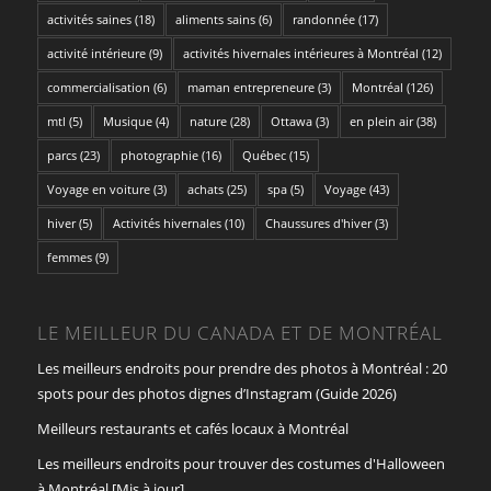
activités saines
(18)
aliments sains
(6)
randonnée
(17)
activité intérieure
(9)
activités hivernales intérieures à Montréal
(12)
commercialisation
(6)
maman entrepreneure
(3)
Montréal
(126)
mtl
(5)
Musique
(4)
nature
(28)
Ottawa
(3)
en plein air
(38)
parcs
(23)
photographie
(16)
Québec
(15)
Voyage en voiture
(3)
achats
(25)
spa
(5)
Voyage
(43)
hiver
(5)
Activités hivernales
(10)
Chaussures d'hiver
(3)
femmes
(9)
LE MEILLEUR DU CANADA ET DE MONTRÉAL
Les meilleurs endroits pour prendre des photos à Montréal : 20
spots pour des photos dignes d’Instagram (Guide 2026)
Meilleurs restaurants et cafés locaux à Montréal
Les meilleurs endroits pour trouver des costumes d'Halloween
à Montréal [Mis à jour]