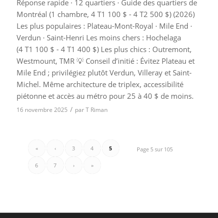
Réponse rapide · 12 quartiers · Guide des quartiers de
Montréal (1 chambre, 4 T1 100 $ - 4 T2 500 $) (2026)
Les plus populaires : Plateau-Mont-Royal · Mile End ·
Verdun · Saint-Henri Les moins chers : Hochelaga
(4 T1 100 $ - 4 T1 400 $) Les plus chics : Outremont,
Westmount, TMR 💡 Conseil d’initié : Évitez Plateau et
Mile End ; privilégiez plutôt Verdun, Villeray et Saint-
Michel. Même architecture de triplex, accessibilité
piétonne et accès au métro pour 25 à 40 $ de moins.
/
16 novembre 2025
par
T Riman
«
‹
3
4
5
Page 5 sur 105
6
7
›
»