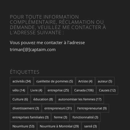
POUR TOUTE INFORMATION
COMPLÉMENTAIRE, RÉCLAMATION OU
DEMANDE, VEUILLEZ ME CONTACTER À
L'ADRESSE SUIVANTE :
Vous pouvez me contacter à l'adresse
triman[@]captaim.com
ÉTIQUETTES
activités
(34)
cueillette de pommes
(5)
Artiste
(4)
auteur
(5)
vélo
(14)
Livre
(4)
entreprise
(25)
Canada
(106)
Causes
(12)
Culture
(6)
éducation
(8)
autonomiser les femmes
(17)
divertissement
(3)
entrepreneurs
(31)
l'entrepreneuriat
(9)
entreprises familiales
(3)
ferme
(3)
fonctionnalité
(3)
Nourriture
(53)
Nourriture à Montréal
(29)
santé
(3)