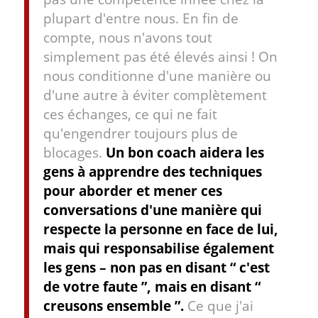
plupart d'entre nous. En fin de
compte, nous n'avons tout
simplement pas été élevés ainsi ! On
nous conditionne d'une manière ou
d'une autre à éviter complètement
ces échanges, ce qui ne fait
qu'engendrer toujours plus de
blocages.
Un bon coach aidera les
gens à apprendre des techniques
pour aborder et mener ces
conversations d'une manière qui
respecte la personne en face de lui,
mais qui responsabilise également
les gens – non pas en disant “ c'est
de votre faute ”, mais en disant “
creusons ensemble ”.
Ce que j'ai