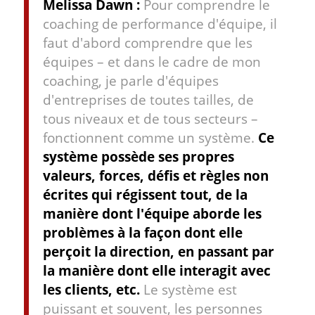
Melissa Dawn :
Pour comprendre le
coaching de performance d'équipe, il
faut d'abord comprendre que les
équipes – et dans le cadre de mon
coaching, je parle d'équipes
d'entreprises de toutes tailles, de
tous niveaux et de tous secteurs –
fonctionnent comme un système.
Ce
système possède ses propres
valeurs, forces, défis et règles non
écrites qui régissent tout, de la
manière dont l'équipe aborde les
problèmes à la façon dont elle
perçoit la direction, en passant par
la manière dont elle interagit avec
les clients, etc.
Le système est
puissant et souvent, les personnes