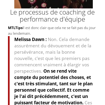
Le processus de coaching de
performance d'équipe
MTLTips
Il est donc clair que cela ne se fait pas du jour
au lendemain.
Melissa Dawn :
Non. Cela demande
assurément du dévouement et de la
persévérance, mais la bonne
nouvelle, c'est que les premiers pas
commencent vraiment à élargir vos
perspectives.
On se rend vite
compte du potentiel des choses, et
c'est très stimulant, tant sur le plan
personnel que collectif. Et comme
je l'ai dit précédemment, c'est un
puissant facteur de motivation.
Ces