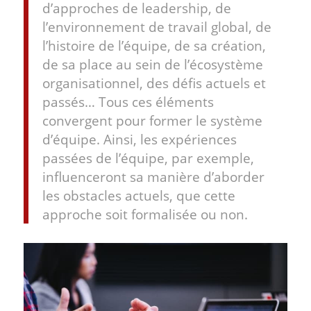
d’approches de leadership, de
l’environnement de travail global, de
l’histoire de l’équipe, de sa création,
de sa place au sein de l’écosystème
organisationnel, des défis actuels et
passés… Tous ces éléments
convergent pour former le système
d’équipe. Ainsi, les expériences
passées de l’équipe, par exemple,
influenceront sa manière d’aborder
les obstacles actuels, que cette
approche soit formalisée ou non.