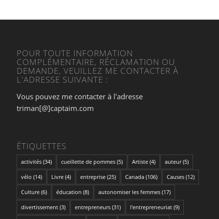
POUR TOUTE INFORMATION
COMPLÉMENTAIRE, RÉCLAMATION OU
DEMANDE, VEUILLEZ ME CONTACTER À
L'ADRESSE SUIVANTE :
Vous pouvez me contacter à l'adresse
triman[@]captaim.com
ÉTIQUETTES
activités
(34)
cueillette de pommes
(5)
Artiste
(4)
auteur
(5)
vélo
(14)
Livre
(4)
entreprise
(25)
Canada
(106)
Causes
(12)
Culture
(6)
éducation
(8)
autonomiser les femmes
(17)
divertissement
(3)
entrepreneurs
(31)
l'entrepreneuriat
(9)