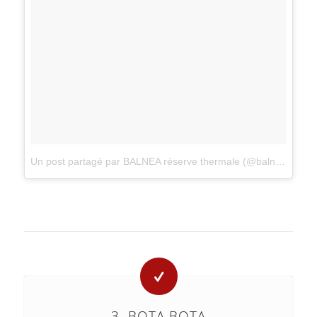
Un post partagé par BALNEA réserve thermale (@balneaspa)
s
3. BOTA BOTA