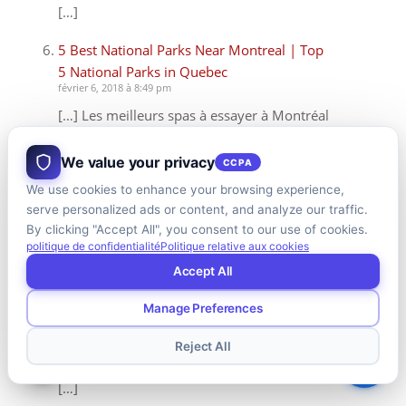
[…]
5 Best National Parks Near Montreal | Top
5 National Parks in Quebec
février 6, 2018 à 8:49 pm
[…] Les meilleurs spas à essayer à Montréal
[…]
We value your privacy
CCPA
5 Best Cooking Classes in Montreal | Top
We use cookies to enhance your browsing experience,
Cooking Classes to Take in Montreal
serve personalized ads or content, and analyze our traffic.
février 6, 2018 à 2:44 pm
By clicking "Accept All", you consent to our use of cookies.
[…] Les meilleurs spas à essayer à Montréal
politique de confidentialité
Politique relative aux cookies
[…]
Accept All
Montreal Welcomes Lebanese/American
Manage Preferences
Stand-Up Comedian | Nemr Abou Nassar
janvier 22, 2018 à 10:47 pm
Reject All
[…] Les meilleurs spas à essayer à Montréal
[…]