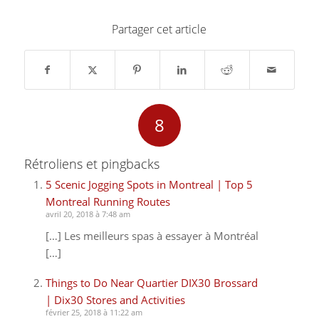
Partager cet article
8
dit :
dit :
dit :
dit :
dit :
dit :
dit :
dit :
Rétroliens et pingbacks
5 Scenic Jogging Spots in Montreal | Top 5
Montreal Running Routes
avril 20, 2018 à 7:48 am
[…] Les meilleurs spas à essayer à Montréal
[…]
Things to Do Near Quartier DIX30 Brossard
| Dix30 Stores and Activities
février 25, 2018 à 11:22 am