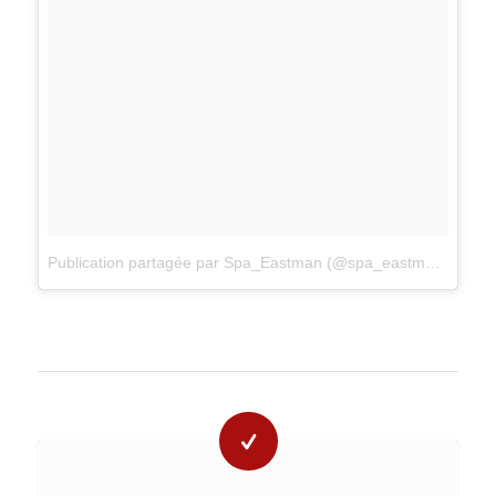
Publication partagée par Spa_Eastman (@spa_eastman)
sur
21