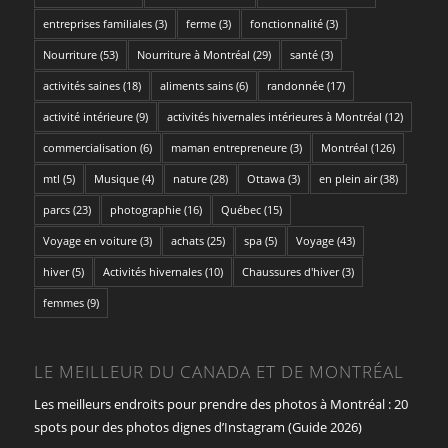
entreprises familiales
(3)
ferme
(3)
fonctionnalité
(3)
Nourriture
(53)
Nourriture à Montréal
(29)
santé
(3)
activités saines
(18)
aliments sains
(6)
randonnée
(17)
activité intérieure
(9)
activités hivernales intérieures à Montréal
(12)
commercialisation
(6)
maman entrepreneure
(3)
Montréal
(126)
mtl
(5)
Musique
(4)
nature
(28)
Ottawa
(3)
en plein air
(38)
parcs
(23)
photographie
(16)
Québec
(15)
Voyage en voiture
(3)
achats
(25)
spa
(5)
Voyage
(43)
hiver
(5)
Activités hivernales
(10)
Chaussures d'hiver
(3)
femmes
(9)
LE MEILLEUR DU CANADA ET DE MONTRÉAL
Les meilleurs endroits pour prendre des photos à Montréal : 20
spots pour des photos dignes d’Instagram (Guide 2026)