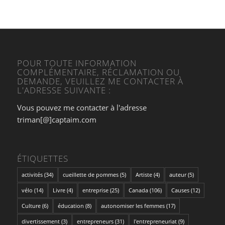
POUR TOUTE INFORMATION
COMPLÉMENTAIRE, RÉCLAMATION OU
DEMANDE, VEUILLEZ ME CONTACTER À
L'ADRESSE SUIVANTE :
Vous pouvez me contacter à l'adresse
triman[@]captaim.com
ÉTIQUETTES
activités
(34)
cueillette de pommes
(5)
Artiste
(4)
auteur
(5)
vélo
(14)
Livre
(4)
entreprise
(25)
Canada
(106)
Causes
(12)
Culture
(6)
éducation
(8)
autonomiser les femmes
(17)
divertissement
(3)
entrepreneurs
(31)
l'entrepreneuriat
(9)