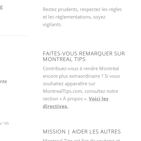
ng
Restez prudents, respectez les règles
et les réglementations, soyez
vigilants.
FAITES-VOUS REMARQUER SUR
MONTREAL TIPS
Contribuez-vous à rendre Montréal
encore plus extraordinaire ? Si vous
ente
souhaitez apparaître sur
MontrealTips.com, consultez notre
section « À propos ».
Voici les
directives.
ur 105
MISSION | AIDER LES AUTRES
Montreal Tips est fier de soutenir et