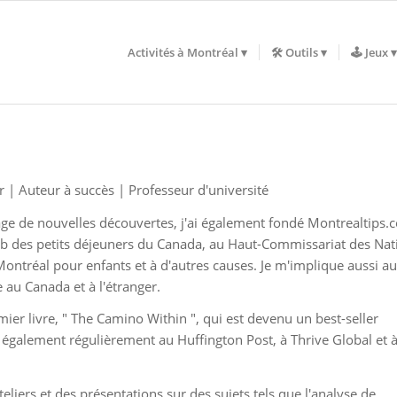
Activités à Montréal
🛠️ Outils
🕹️ Jeux
r | Auteur à succès | Professeur d'université
tage de nouvelles découvertes, j'ai également fondé Montrealtips.
lub des petits déjeuners du Canada, au Haut-Commissariat des Nat
 Montréal pour enfants et à d'autres causes. Je m'implique aussi a
au Canada et à l'étranger.
mier livre, " The Camino Within ", qui est devenu un best-seller
 également régulièrement au Huffington Post, à Thrive Global et 
eliers et des présentations sur des sujets tels que l'analyse de