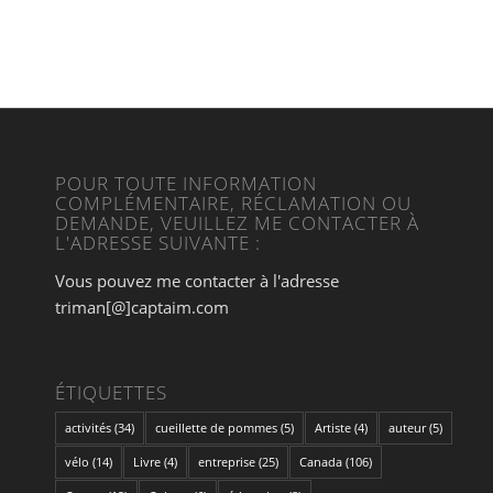
POUR TOUTE INFORMATION
COMPLÉMENTAIRE, RÉCLAMATION OU
DEMANDE, VEUILLEZ ME CONTACTER À
L'ADRESSE SUIVANTE :
Vous pouvez me contacter à l'adresse
triman[@]captaim.com
ÉTIQUETTES
activités
(34)
cueillette de pommes
(5)
Artiste
(4)
auteur
(5)
vélo
(14)
Livre
(4)
entreprise
(25)
Canada
(106)