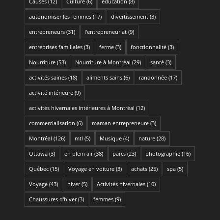
Causes
(12)
Culture
(6)
éducation
(8)
autonomiser les femmes
(17)
divertissement
(3)
entrepreneurs
(31)
l'entrepreneuriat
(9)
entreprises familiales
(3)
ferme
(3)
fonctionnalité
(3)
Nourriture
(53)
Nourriture à Montréal
(29)
santé
(3)
activités saines
(18)
aliments sains
(6)
randonnée
(17)
activité intérieure
(9)
activités hivernales intérieures à Montréal
(12)
commercialisation
(6)
maman entrepreneure
(3)
Montréal
(126)
mtl
(5)
Musique
(4)
nature
(28)
Ottawa
(3)
en plein air
(38)
parcs
(23)
photographie
(16)
Québec
(15)
Voyage en voiture
(3)
achats
(25)
spa
(5)
Voyage
(43)
hiver
(5)
Activités hivernales
(10)
Chaussures d'hiver
(3)
femmes
(9)