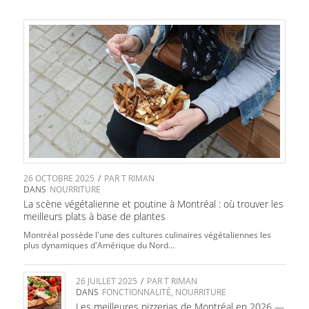
26 OCTOBRE 2025
/
PAR
T RIMAN
DANS
NOURRITURE
La scène végétalienne et poutine à Montréal : où trouver les
meilleurs plats à base de plantes
Montréal possède l'une des cultures culinaires végétaliennes les
plus dynamiques d'Amérique du Nord…
26 JUILLET 2025
/
PAR
T RIMAN
DANS
FONCTIONNALITÉ
,
NOURRITURE
Les meilleures pizzerias de Montréal en 2026 —