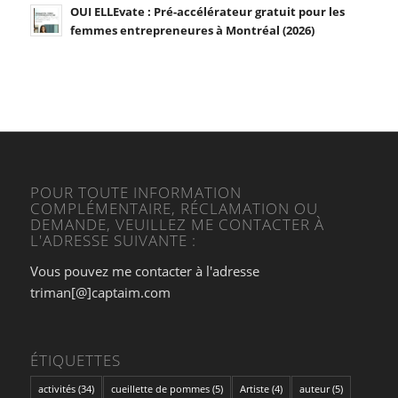
OUI ELLEvate : Pré-accélérateur gratuit pour les
femmes entrepreneures à Montréal (2026)
POUR TOUTE INFORMATION
COMPLÉMENTAIRE, RÉCLAMATION OU
DEMANDE, VEUILLEZ ME CONTACTER À
L'ADRESSE SUIVANTE :
Vous pouvez me contacter à l'adresse
triman[@]captaim.com
ÉTIQUETTES
activités
(34)
cueillette de pommes
(5)
Artiste
(4)
auteur
(5)