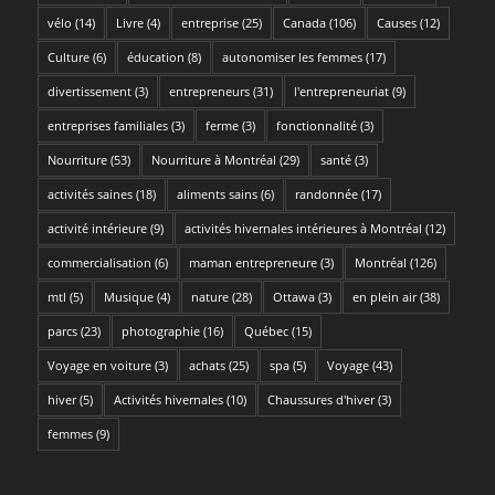
vélo
(14)
Livre
(4)
entreprise
(25)
Canada
(106)
Causes
(12)
Culture
(6)
éducation
(8)
autonomiser les femmes
(17)
divertissement
(3)
entrepreneurs
(31)
l'entrepreneuriat
(9)
entreprises familiales
(3)
ferme
(3)
fonctionnalité
(3)
Nourriture
(53)
Nourriture à Montréal
(29)
santé
(3)
activités saines
(18)
aliments sains
(6)
randonnée
(17)
activité intérieure
(9)
activités hivernales intérieures à Montréal
(12)
commercialisation
(6)
maman entrepreneure
(3)
Montréal
(126)
mtl
(5)
Musique
(4)
nature
(28)
Ottawa
(3)
en plein air
(38)
parcs
(23)
photographie
(16)
Québec
(15)
Voyage en voiture
(3)
achats
(25)
spa
(5)
Voyage
(43)
hiver
(5)
Activités hivernales
(10)
Chaussures d'hiver
(3)
femmes
(9)