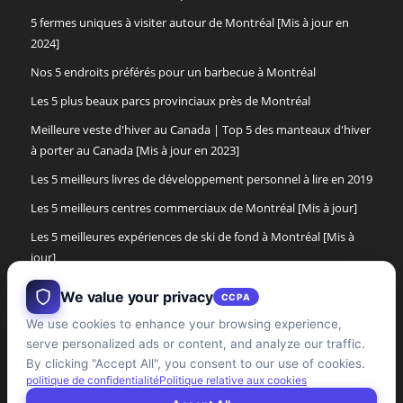
5 fermes uniques à visiter autour de Montréal [Mis à jour en
2024]
Nos 5 endroits préférés pour un barbecue à Montréal
Les 5 plus beaux parcs provinciaux près de Montréal
Meilleure veste d'hiver au Canada | Top 5 des manteaux d'hiver
à porter au Canada [Mis à jour en 2023]
Les 5 meilleurs livres de développement personnel à lire en 2019
Les 5 meilleurs centres commerciaux de Montréal [Mis à jour]
Les 5 meilleures expériences de ski de fond à Montréal [Mis à
jour]
Les 5 meilleures bottes d'hiver pour femmes de 2017
We value your privacy
CCPA
Les 5 meilleures bottes d'hiver pour hommes au Canada [Mise à
We use cookies to enhance your browsing experience,
jour]
serve personalized ads or content, and analyze our traffic.
By clicking "Accept All", you consent to our use of cookies.
Les 5 meilleures expériences de cabane à sucre dans la région
politique de confidentialité
Politique relative aux cookies
de Montréal [mise à jour]